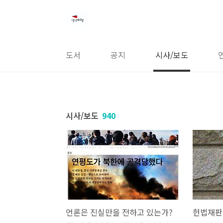
본문 바로가기
도서
공지
시사/보도
시사/보도
940
언론은 진실만을 전하고 있는가?