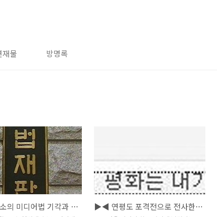
연재물
방명록
헌법재판소의 미디어법 기각과 언론 재벌의 독과점
▶◀ 연평도 포격전으로 전사한 서정우 병장과 문광욱 이병의 명복을 빕니다.