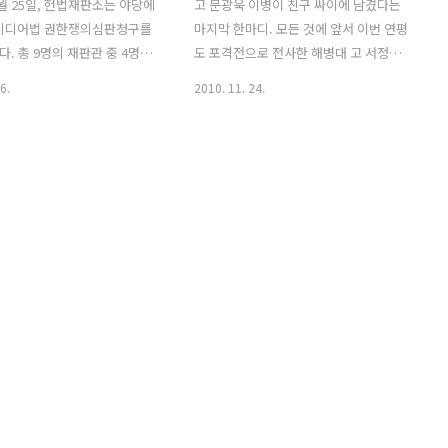
1월 25일, 헌법재판소는 야당에
고 문광욱 이병이 친구 싸이에 남겼다는
 미디어법 권한쟁의심판청구를
마지막 한마디. 모든 것에 앞서 이번 연평
. 총 9명의 재판관 중 4명이
도 포격전으로 전사한 해병대 고 서정우
 각하, 1명이 기각 의견을 내
병장과 고 문광욱 이병의 명복을 빕니다.
6.
2010. 11. 24.
위한 정족수 5명에 1명 모자라
아울러 중·경상을 입은 군인과 주민의 쾌
 기각되었습니다. 참고로 문제
유를 빕니다. 이런 사태가 벌어질 때마다
미디어법은 이런 법입니다. 미
총대를 짊어진 젊은이들과 군대에 자식을
dia law] 법률상의 용어는 아
보낸 부모님들의 심정을 생각하며 측은함
상 흔히 미디어에 관련된 여러
을 느낍니다. 스스로를 벼랑 끝으로 몰아
 미디어법으로 부른다. 주로
넣은 북한과 위기에 처한 한반도의 정세
법, IPTV법, 정보통신망법,
는 어떻게 될까요? 인명 사고까지 발생한
, 디지털전환법 등을 포함하는
만큼 먼저 북한의 철저한 사과와 배상이
사용된다. 한나라당이 개정을
있어야겠지요. 천안함 사태와는 구분해서
나 야당과 진보 세력의 반발을
바라보아야 할 듯합니다. 그 후에 더는 아
009년 7월 22일 국회에서 논
픔없이 평화롭게 해결되기를 바라는 마음
과되었다. 통과 과정에서 투표
입니다. 이번 사태를 바라보는 데 도움이
논란이 발생했다. 7월 3일 민주
될 만한 몇몇 기사와 용어 해설을 링크해
봤습니다. (종합) ( http://m..