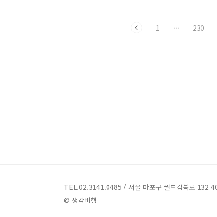
간도 편안히 보내시길 빕니다. ^_^ 생각
비행의 첫 책인 김대중 전 대통령의 포토
1
···
230
에세이 《사랑의 승자》가 교보문고 광화
문 점에서 이달의 추천도서로 선정되었습
니다. 책도 살 겸 교보문고 광화문점에 방
문해보았는데 H8-5 정치, 사회 부문 스탠
드에 《사랑의 승자》가 진열되어 있었습
니다. 《사랑의 승자》주변에 같이 오른
추천도서들의 제목도 절대 포기하지 않겠
다, 혁명적 인간 등 인간 김대중을 수식하
기 위해 놓인 것 같았습니다. ^_^;; 한결
같이 지지와 성원을 보내주셔서 감사합니
다. 저희 생각비행의 《사랑의 승..
TEL.02.3141.0485 / 서울 마포구 월드컵북로 132 4
© 생각비행