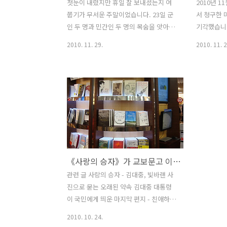
첫눈이 내렸지만 휴일 잘 보내셨는지 여
2010년 1
쭙기가 무서운 주말이었습니다. 23일 군
서 청구한
인 두 명과 민간인 두 명의 목숨을 앗아간
기각했습니다
연평도 포격전의 상처는 다 아물지도 못
인용, 4명이
2010. 11. 29.
2010. 11. 2
했고, 28일 일요일부터 시작된 한미연합
어 인용을 
훈련 시에는 북측에서 또 한 번 포성이 들
안타깝게도
려와 또다시 대피령이 내려지기도 했습니
의 핵심인 
다. 다행히 소리로만 그치고 대피령도 곧
디어법 [me
해제되었지만요. 주말 동안 인터넷에서
니나, 편의
재밌지만 의미심장한 사진들을 보았습니
법을 통틀어
다. 23일 연평도 포격전을 처음으로 알린
방송법, 신문
연합뉴스의 사진을 원본으로 좌우, 진보
언론중재법
와 보수를 가리지 않고 자신들의 입맛에
개념으로 
《사랑의 승자》가 교보문고 이달의 추천 도서로 선정되었습니다.
맞게 색감과 프레임 등을 바꿔버린 1면 사
주장하였으
진들입니다. 《경향신문》《한겨레》
야기했고, 2
관련 글 사랑의 승자 - 김대중, 빛바랜 사
《조선일보》《중앙일보》《동아일
란 끝에 통
진으로 묻는 오래된 약속 김대중 대통령
보》 등 대한민국의 대표적인 일간지와
의 유효성 
이 국민에게 띄운 마지막 편지 - 친애하고
원본이 된 《연합뉴스》의 사진이 순서대
당 등 세..
존경하는 국민 여러분께 따뜻했던 일요일
2010. 10. 24.
로 나열되어 있네요. 원본..
저녁에 식사 맛있게 하셨는지요? 남은 시