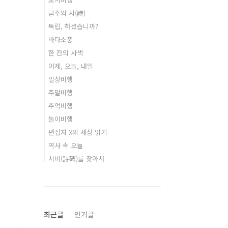
금주의 시(詩)
독립, 하셨습니까?
바다소풍
한 칸의 사색
어제, 오늘, 내일
일상비행
주말비행
추억비행
놀이비행
편집자 X의 세상 읽기
역사 속 오늘
시비(詩碑)를 찾아서
최근글
인기글