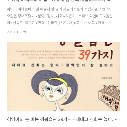
아이다 미네르바 타벨 어떻게 한 명의 저널리스트가 독점재벌 스탠더드
오일을 무너뜨렸나 ▸분야 : 정치, 사회 ▸지은이 : 스티브 와인버그 ▸옮긴
이 : 신윤주․이호은 ▸판형 : 신국판(152*225) ▸쪽수 : 464쪽 ▸가격 :
23,000원 ▸발행일 : 2010년 11월 10일 ▸ISBN : 978-89-94502-02-1
2010. 10. 29.
(03300) “진실은 세상을 좀 더 나은 곳으로 바꾸는 도구가 될 수 있다.”
"아이다 M. 타벨 vs. 존 D. 록펠러" 아이다 미네르바 타벨(Ida Minerva
Tarbell, 1857. 11. 5~1944. 1. 6)과 존 데이비슨 록펠러(John Davison
Rockefeller, 1839. 7. 8~1937. 5. 23)의 대결은 현대판 다윗과 골리앗
의 싸움이었다. 록..
허영이의 돈 버는 생활습관 39가지 - 재테크 신화는 없다. 절약만이 살 길이다.