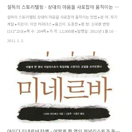
설득의 스토리텔링 - 상대의 마음을 사로잡아 움직이는 방법!
설득의 스토리텔링 상대의 마음을 사로잡아 움직이는 방법 ▸분 야: 자기
계발 ▸지은이: 이안 커러더스 ▸옮긴이: 도흥찬 ▸판 형: 신국판 변형
(152*210) ▸쪽 수: 204쪽 ▸가 격: 12,000원 ▸발행일: 2011년 1월 10일
▸ISBN: 978-89-94502-03-8 (13320) “상대방을 설득하고 싶다면 당신
2011. 1. 3.
의 제안을 잘 짜인 이야기 그릇에 담아라!” 역사적으로 가장 영향력 있는
사람들은 뛰어난 ‘이야기꾼’이었다. 예수, 부처, 마호메트는 다양한 비유
를 곁들인 이야기로 사람들의 마음을 파고들어 깨달음을 주었다. 루스벨
트, 처칠 같은 뛰어난 정치가들도 이야기를 이용해 국민을 하나 되게 하
면서 자신의 의견을 펼쳤다. 스티브 잡스, 워런 버핏 등 영향력 있는 기업
가들도 고객이나 직원을 상대로..
아이다 미네르바 타벨 - 어떻게 한 명의 저널리스트가 독점재벌 스탠더드 오일을 무너뜨렸나