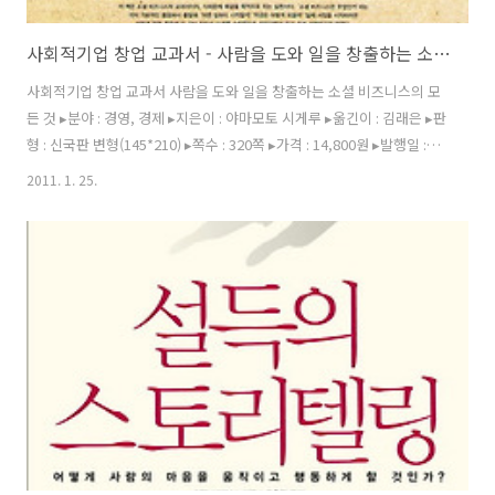
사회적기업 창업 교과서 - 사람을 도와 일을 창출하는 소셜 비즈니스의 모든 것
사회적기업 창업 교과서 사람을 도와 일을 창출하는 소셜 비즈니스의 모
든 것 ▸분야 : 경영, 경제 ▸지은이 : 야마모토 시게루 ▸옮긴이 : 김래은 ▸판
형 : 신국판 변형(145*210) ▸쪽수 : 320쪽 ▸가격 : 14,800원 ▸발행일 :
2011년 2월 1일 ▸ISBN : 978-89-94502-04-5 (13320) “일본에서 가장
2011. 1. 25.
주목받는 청년 사회적기업가의 소셜 비즈니스 실천기” “사람 돕기+비즈
니스=사회적기업가” 조직과 영리기업의 중간 형태로, 사회적 목적을 추
구하면서 영업 활동을 수행하는 기업을 사회적기업이라고 한다. 일반 기
업처럼 이윤 극대화가 아닌 사회적 목적 실현을 위해 이윤의 대부분을 재
투자하는 사례가 많다. 우리나라에서 사회적기업은 이윤추구와 함께 일
자리 창출, 특히 경제적 취약계..