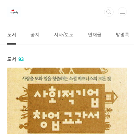
본문 바로가기
도서
공지
시사/보도
연재물
방명록
도서
93