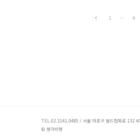
는데요, 사진에 대한 오동명 선생님 자신
의 경험을 비롯하여 사진과 연관된 다양
1
···
4
한 이야기를 들려주셨습니다. 카메라를
든 인연 대학 강연을 그만둔 지 벌써 2년
이 되었네요. 그러다 보니 약간은 떨립니
다. 제가 유명인이나 대단한 사람들 앞에
선 떨지 않습니다만, 젊은 사람들이나 진
지한 사람들 앞에선 긴장하는 편이거든
요. 오늘 참석한 여러분이 젊고 진지한 분
들 같아서 긴장되네요. (웃음) 제가 생각
비행과 인연을 맺은 건 《사랑의 승자》
를 기획하면서부터입니다. 사실 그 이전
에 개인적인 인연이 있긴 했습니다만, 생
각비행의 첫 책으로..
TEL.02.3141.0485 / 서울 마포구 월드컵북로 132 4
© 생각비행