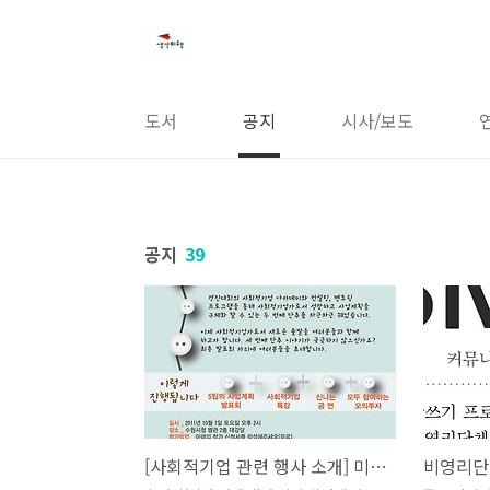
본문 바로가기
도서
공지
시사/보도
공지
39
[사회적기업 관련 행사 소개] 미래의 사회적기업가를 만나세요