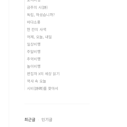
금주의 시(詩)
독립, 하셨습니까?
바다소풍
한 칸의 사색
어제, 오늘, 내일
일상비행
주말비행
추억비행
놀이비행
편집자 X의 세상 읽기
역사 속 오늘
시비(詩碑)를 찾아서
최근글
인기글