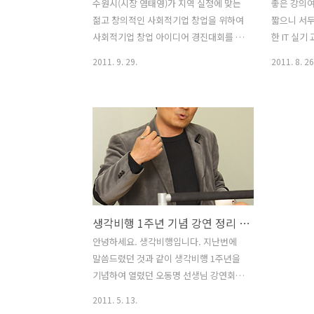
수원시(시장 염태영)가 지역 실정에 맞는
좋은 강의여
젊고 창의적인 사회적기업 창업을 위하여
짧으니 서두
사회적기업 창업 아이디어 경진대회를 개
한 IT 실기 
최했다는 사실 알고 계신가요? 2011년 6
내] 기관 
2011. 9. 29.
2011. 8. 26
월 27일~7월 17일까지 사회적기업 창업
SNS가 너
아이디어를 공모한 결과 세계문화유산 화
도 만들 수
성, 문화, 환경 등 다양한 분야의 창의적인
을 바꾸는 
아이템으로 총 40개 팀이 응모하여, 1차
사회공헌팀
서류심사로 12개 팀 선발 후, 2차 면접심
꺾이고, 가
사로 최종 5개 팀을 선발했습니다. ▶환
렇게 메일을
경분야: 자전거 정비, 안전교육, 자전거보
비영리 단
관 및 정비센터, 자전거 순회 수리 사업의
하나 소개드
"자전거 시민학교" 팀과 환경놀이프로그
많은 비영
생각비행 1주년 기념 강연 정리 - 보도사진과 혁명
램, 저탄소 친환경 부스를 개발하는 "더
운 소셜미디
버튼" 팀 ▶문화분야: 놀이를 주제로 문화
해 하시더라구
안녕하세요. 생각비행입니다. 지난번에
기획, 놀이기구 제작 교육, 교재 개발 등을
Daum 
말씀드렸던 것과 같이 생각비행 1주년을
하는 놀이생활협동조합의 "이웃(EWUT)"
미의 사회적
기념하여 열렸던 오동명 선생님 강연회
팀 ▶사회..
과 함께 비
내용을 올려드립니다. 이날 강연은 〈보
2011. 5. 13.
도사진과 혁명〉이라는 주제로 진행되었