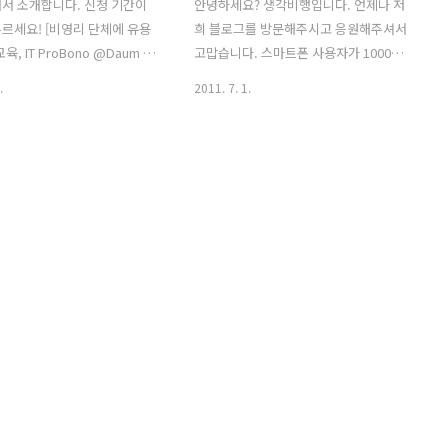
서 소개합니다. 신청 기간이
안녕하세요? 생각비행입니다. 언제나 저
르세요! [비영리 단체에 유용
희 블로그를 방문해주시고 응원해주셔서
교육, IT ProBono @Daum 안
고맙습니다. 스마트폰 사용자가 1000만
계정의 이메일이 필요하세요?
명이 넘었고 4세대 이동통신 시대도 열렸
.
2011. 7. 1.
무 어렵다구요? 설치형 블로그
습니다. 이에 저희 생각비행 블로그를 방
 있답니다!! 안녕하세요? 세상
문해주시는 독자분께 편의를 제공하고자
즐거운 변화를 희망해, Daum
안드로이드용 어플리케이션을 만들고 배
입니다! 어느덧 더위도 한풀
포하게 되었습니다. ^^ 설치 방법은 아주
을의 초입에 들어섰습니다. 이
간단합니다. 안드로이드 마켓을 실행하신
 드린 이유는 다름이 아니라,
다음, 검색을 누르고 '생각비행'이라고 검
체 담당자분들에게 유용한 교육
색하시면 됩니다. 그러면 생각비행 어플
리기 위해서입니다. 그 동안
리케이션이 나옵니다. 그걸 터치해서 설
리 단체의 담당자분들께서 새로
치하시면 됩니다. 생각비행 어플리케이션
어의 세계를 동경하고, 궁금
을 설치하시면 스마트폰을 활용해 생각비
요. 그.래.서.... 이번에
행 블로그의 소식을 빠리 접하실 수 있고,
사회공헌팀에서는 청어람아카데
신간 소식이나 기타 연재물을 쉽게 보실
 글쓰기 프로젝트팀, SMLab
수 있습니다. 앞으로도 생각비행을 사랑
영리 단체의 담..
해주시고, 자주 방문해주세요. 생각비행
어플리케이션..