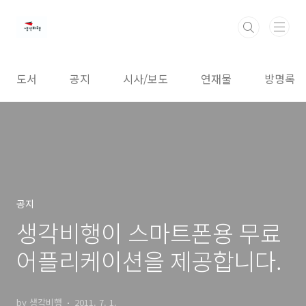
본문 바로가기
도서
공지
시사/보도
연재물
방명록
공지
생각비행이 스마트폰용 무료
어플리케이션을 제공합니다.
by 생각비행
2011. 7. 1.