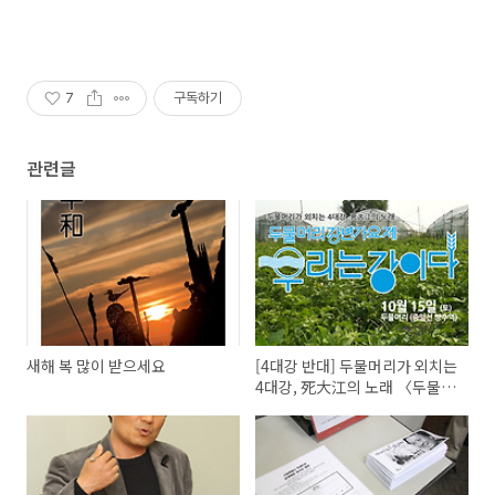
7
구독하기
관련글
새해 복 많이 받으세요
[4대강 반대] 두물머리가 외치는
4대강, 死大江의 노래 〈두물머
리강변가요제-우리는 강이다〉