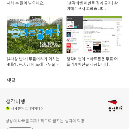
새해 복 많이 받으세요.
[생각비행 이벤트 결과 공지] 참
여해주셔서 고맙습니다.
[4대강 반대] 두물머리가 외치는
생각비행이 스마트폰용 무료 어
4대강, 死大江의 노래 〈두물머
플리케이션을 제공합니다.
리강변가요제-우리는 강이다〉
댓글
생각비행
시사
분야 크리에이터
상상의 나래를 펴자! 책으로 꿈꾸는 생각의 혁명!