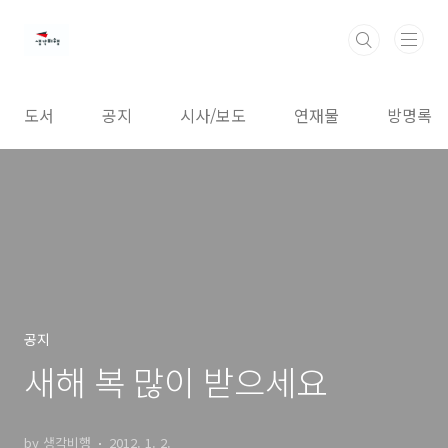
본문 바로가기
도서
공지
시사/보도
연재물
방명록
공지
새해 복 많이 받으세요
by 생각비행
2012. 1. 2.