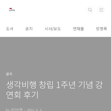
본문 바로가기
도서
공지
시사/보도
연재물
방명록
공지
생각비행 창립 1주년 기념 강
연회 후기
by 생각비행
2011. 5. 2.