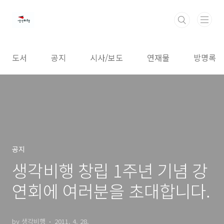
본문 바로가기
도서
공지
시사/보도
연재물
방명록
공지
생각비행 창립 1주년 기념 강
연회에 여러분을 초대합니다.
by 생각비행
2011. 4. 28.