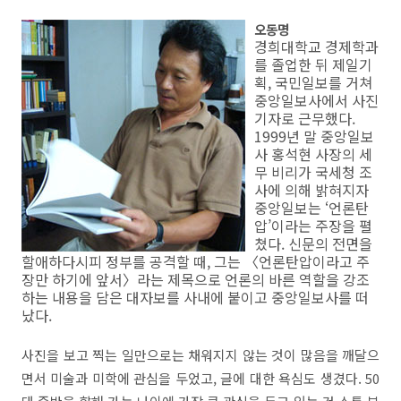
오동명
경희대학교 경제학과
를 졸업한 뒤 제일기
획, 국민일보를 거쳐
중앙일보사에서 사진
기자로 근무했다.
1999년 말 중앙일보
사 홍석현 사장의 세
무 비리가 국세청 조
사에 의해 밝혀지자
중앙일보는 ‘언론탄
압’이라는 주장을 펼
쳤다. 신문의 전면을
할애하다시피 정부를 공격할 때, 그는 〈언론탄압이라고 주
장만 하기에 앞서〉라는 제목으로 언론의 바른 역할을 강조
하는 내용을 담은 대자보를 사내에 붙이고 중앙일보사를 떠
났다.
사진을 보고 찍는 일만으로는 채워지지 않는 것이 많음을 깨달으
면서 미술과 미학에 관심을 두었고, 글에 대한 욕심도 생겼다. 50