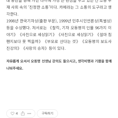
대 중반을 향해 가는 나이에 가장 큰 관심을 두고 있는 건 소통 부
재 사회 속의 ‘진정한 소통’이다. 카메라는 그 소통의 도구라고 생
각한다.
1998년 한국기자상(출판 부문), 1999년 민주시민언론상(특별상)
등을 수상했다. 저서로는 《찰칵, 기자 오동명의 인물 96가지 이
야기》《사진으로 세상읽기》《사진으로 세상읽기》《설마 침
팬지보다 못 찍을까》《부모로 산다는 것》《오동명의 보도사
진강의》《사랑의 승자》등이 있다.
자유롭게 오셔서 오동명 선생님 강의도 들으시고, 생각비행과 기쁨을 함께
나눠주세요.
4
구독하기