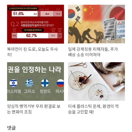
복마전이 된 도로, 오늘도 무사
일제 강제징용 피해자들, 추가
히!
배상 소송 이어져야
양심적 병역거부 무죄 판결로 보
미세 플라스틱 문제, 환경의 역
는 변화의 조짐
습을 고민할 때!
댓글