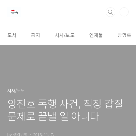
본문 바로가기
도서
공지
시사/보도
연재물
방명록
시사/보도
양진호 폭행 사건, 직장 갑질
문제로 끝낼 일 아니다
by 생각비행
2018. 11. 7.