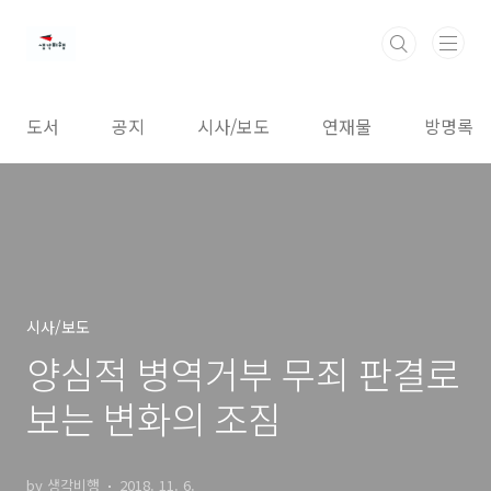
본문 바로가기
도서
공지
시사/보도
연재물
방명록
시사/보도
양심적 병역거부 무죄 판결로
보는 변화의 조짐
by 생각비행
2018. 11. 6.