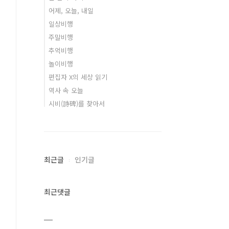
어제, 오늘, 내일
일상비행
주말비행
추억비행
놀이비행
편집자 X의 세상 읽기
역사 속 오늘
시비(詩碑)를 찾아서
최근글
인기글
최근댓글