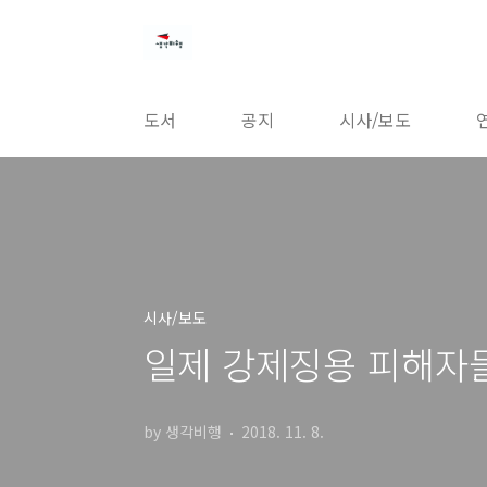
본문 바로가기
도서
공지
시사/보도
시사/보도
일제 강제징용 피해자들
by 생각비행
2018. 11. 8.