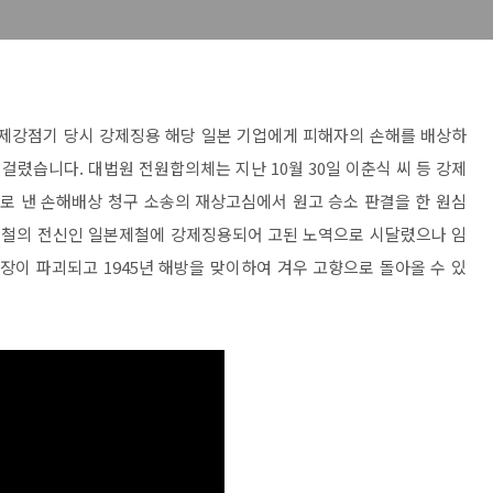
일제강점기 당시 강제징용 해당 일본 기업에게 피해자의 손해를 배상하
걸렸습니다. 대법원 전원합의체는 지난 10월 30일 이춘식 씨 등 강제
로 낸 손해배상 청구 소송의 재상고심에서 원고 승소 판결을 한 원심
일본제철의 전신인 일본제철에 강제징용되어 고된 노역으로 시달렸으나 임
장이 파괴되고 1945년 해방을 맞이하여 겨우 고향으로 돌아올 수 있