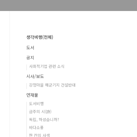
생각비행(전체)
도서
공지
사회적기업 관련 소식
시사/보도
강정마을 해군기지 건설반대
연재물
도서비행
금주의 시(詩)
독립, 하셨습니까?
바다소풍
한 칸의 사색