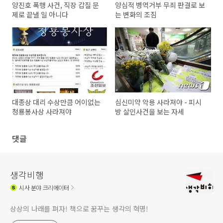
양진호 폭행 사건, 직장 갑질 문
양심적 병역거부 무죄 판결로 보
제로 끝낼 일 아니다
는 변화의 조짐
대종상 대리 수상만큼 어이없는
심신미약 악용 사라져야 - 피시
청룡봉사상 사라져야
방 살인사건을 보는 자세
댓글
생각비행
시사
분야 크리에이터
상상의 나래를 펴자! 책으로 꿈꾸는 생각의 혁명!