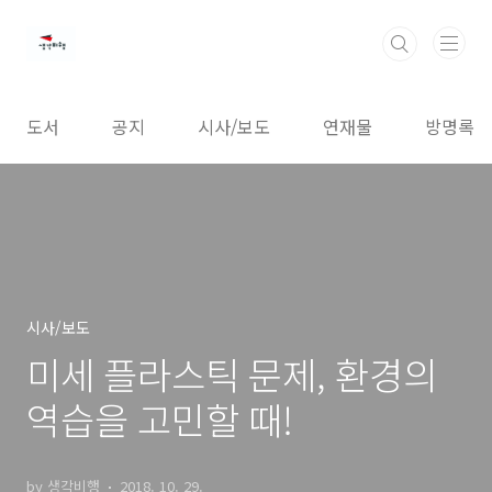
본문 바로가기
도서
공지
시사/보도
연재물
방명록
시사/보도
미세 플라스틱 문제, 환경의
역습을 고민할 때!
by 생각비행
2018. 10. 29.