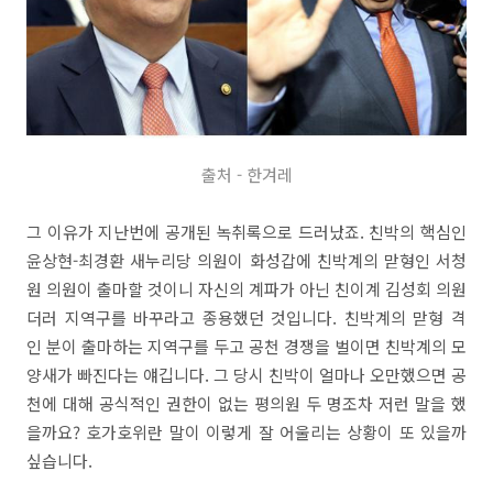
출처 - 한겨레
그 이유가 지난번에 공개된 녹취록으로 드러났죠. 친박의 핵심인
윤상현-최경환 새누리당 의원이 화성갑에 친박계의 맏형인 서청
원 의원이 출마할 것이니 자신의 계파가 아닌 친이계 김성회 의원
더러 지역구를 바꾸라고 종용했던 것입니다. 친박계의 맏형 격
인 분이 출마하는 지역구를 두고 공천 경쟁을 벌이면 친박계의 모
양새가 빠진다는 얘깁니다. 그 당시 친박이 얼마나 오만했으면 공
천에 대해 공식적인 권한이 없는 평의원 두 명조차 저런 말을 했
을까요? 호가호위란 말이 이렇게 잘 어울리는 상황이 또 있을까
싶습니다.