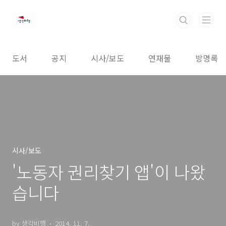
본문 바로가기
도서
공지
시사/보도
연재물
방명록
시사/보도
'노동자 권리찾기 앱'이 나왔
습니다
by 생각비행
2014. 11. 7.