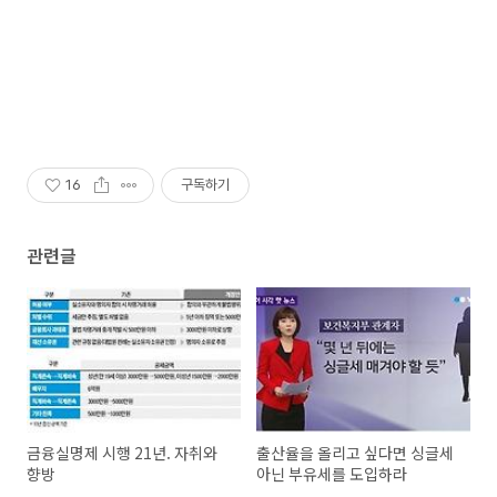
16
구독하기
관련글
금융실명제 시행 21년. 자취와
출산율을 올리고 싶다면 싱글세
향방
아닌 부유세를 도입하라