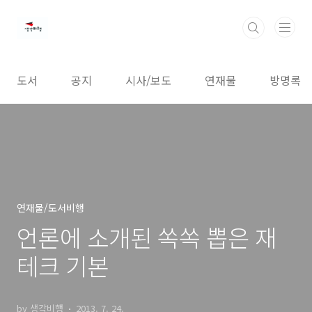
본문 바로가기
도서
공지
시사/보도
연재물
방명록
연재물/도서비행
언론에 소개된 쏙쏙 뽑은 재
테크 기본
by 생각비행
2013. 7. 24.