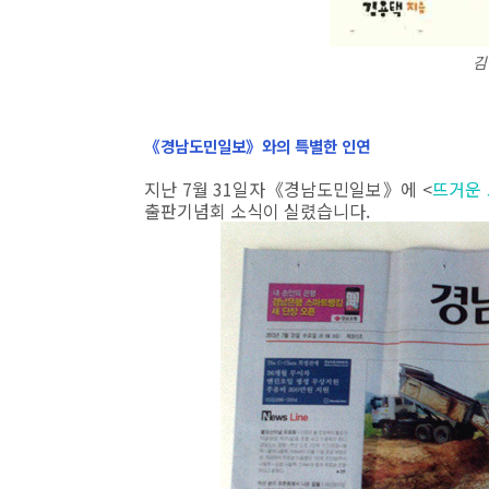
김
《경남도민일보》와의 특별한 인연
지난 7월 31일자《경남도민일보》에 <
뜨거운 
출판기념회 소식이 실렸습니다.