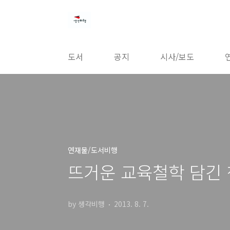
본문 바로가기
도서
공지
시사/보도
연재물/도서비행
뜨거운 교육철학 담긴
by 생각비행
2013. 8. 7.