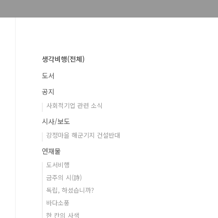
생각비행(전체)
도서
공지
사회적기업 관련 소식
시사/보도
강정마을 해군기지 건설반대
연재물
도서비행
금주의 시(詩)
독립, 하셨습니까?
바다소풍
한 칸의 사색