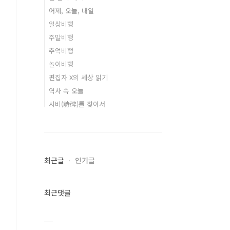
어제, 오늘, 내일
일상비행
주말비행
추억비행
놀이비행
편집자 X의 세상 읽기
역사 속 오늘
시비(詩碑)를 찾아서
최근글
인기글
최근댓글