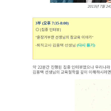
2013년 7월 
부
오후
3
(
7:35-8:00)
◎
집중 인터뷰
[
]
훈장거부한 선생님의 참교육 이야기
"
"
-퇴직교사 김용택 선생님
(다시 듣기)
약 22분간 진행된 집중 인터뷰였으나 우리나라
김용택 선생님의 교육철학을 깊이 이해하시려면