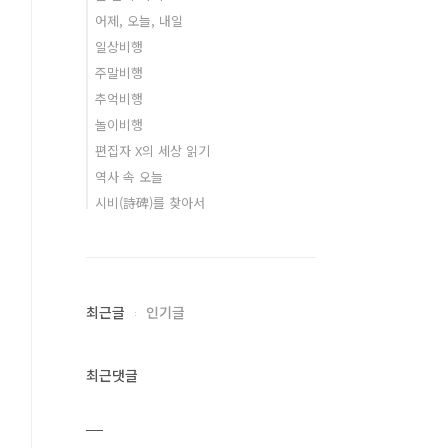
어제, 오늘, 내일
일상비행
주말비행
추억비행
놀이비행
편집자 X의 세상 읽기
역사 속 오늘
시비(詩碑)를 찾아서
최근글
인기글
최근댓글