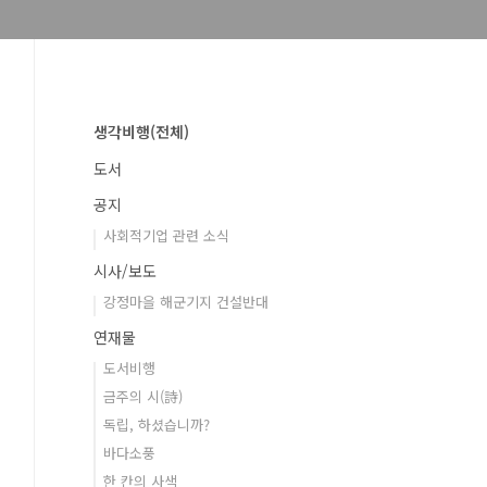
생각비행(전체)
도서
공지
사회적기업 관련 소식
시사/보도
강정마을 해군기지 건설반대
연재물
도서비행
금주의 시(詩)
독립, 하셨습니까?
바다소풍
한 칸의 사색