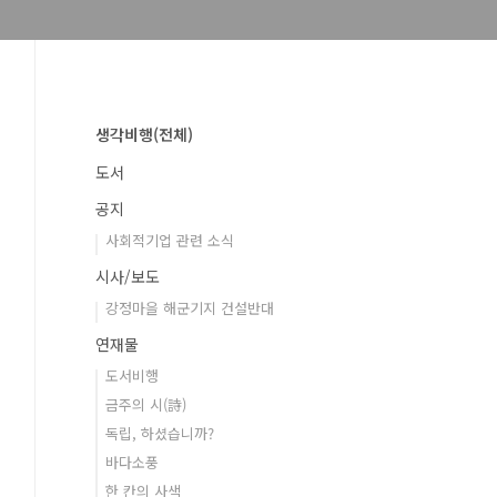
생각비행(전체)
도서
공지
사회적기업 관련 소식
시사/보도
강정마을 해군기지 건설반대
연재물
도서비행
금주의 시(詩)
독립, 하셨습니까?
바다소풍
한 칸의 사색