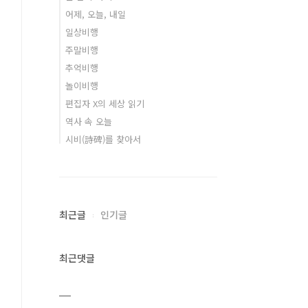
어제, 오늘, 내일
일상비행
주말비행
추억비행
놀이비행
편집자 X의 세상 읽기
역사 속 오늘
시비(詩碑)를 찾아서
최근글
인기글
최근댓글