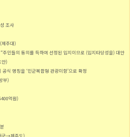
당성 조사
역(제주대)
군은 “주민들의 동의를 득하여 선정된 입지이므로 (입지타당성을) 대안
초안)
기지 공식 명칭을 ‘민군복합형 관광미항’으로 확정
방부)
5400억원)
처분
(해군→제주도)