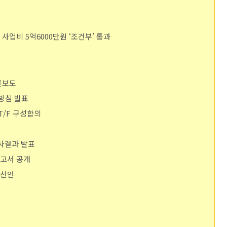
 사업비 5억6000만원 ‘조건부’ 통과
언론보도
 방침 발표
T/F 구성합의
조사결과 발표
보고서 공개
 선언