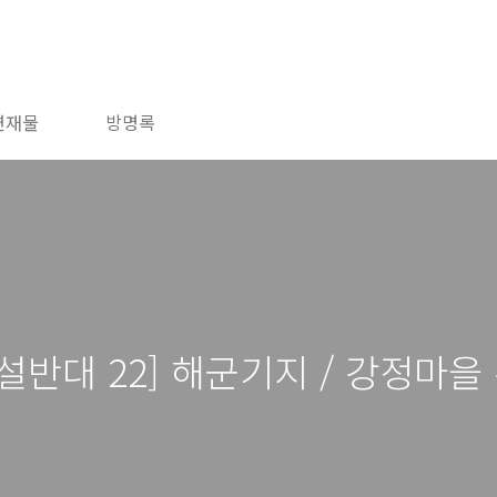
연재물
방명록
반대 22] 해군기지 / 강정마을