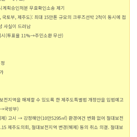
업 실시계획승인처분 무효확인소송 제기
부, 국토부, 제주도): 최대 15만톤 규모의 크루즈선박 2척이 동시에 접
성 사실이 드러남
 실시(투표율 11%→주민소환 무산)
결정
허가
 절대보전지역을 해제할 수 있도록 한 제주도특별법 개정안을 입법예고
도→국방부)
(해제) 고시 → 강정해안(10만5295㎡) 환경여건 변화 없어 절대보전
.3.15 제주도의회, 절대보전지역 변경(해제) 동의 취소 의결. 절대보