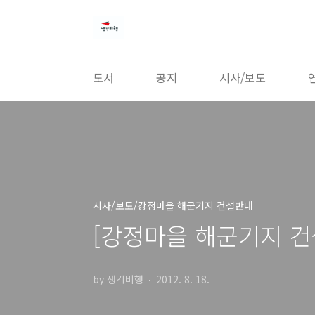
본문 바로가기
도서
공지
시사/보도
시사/보도/강정마을 해군기지 건설반대
[강정마을 해군기지 건설
by 생각비행
2012. 8. 18.