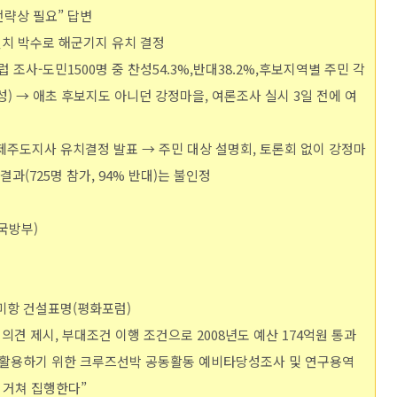
사전략상 필요” 답변
만장일치 박수로 해군기지 유치 결정
럽 조사-도민1500명 중 찬성54.3%,반대38.2%,후보지역별 주민 각
%찬성) → 애초 후보지도 아니던 강정마을, 여론조사 실시 3일 전에 여
) :제주도지사 유치결정 발표 → 주민 대상 설명회, 토론회 없이 강정마
(725명 참가, 94% 반대)는 불인정
→국방부)
관광미항 건설표명(평화포럼)
부대의견 제시, 부대조건 이행 조건으로 2008년도 예산 174억원 통과
활용하기 위한 크루즈선박 공동활동 예비타당성조사 및 연구용역
 거쳐 집행한다”