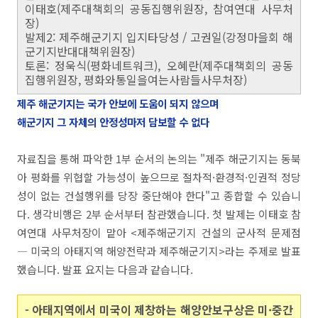
이태호(제주대책회의 공동집행위원장, 참여연대 사무처
장)
발제2: 제주해군기지 입지타당성 / 고권일(강정마을회 해
군기지반대대책위원장)
토론: 정욱식(평화네트워크), 오혜란(제주대책회의 공동
집행위원장, 평화와통일을여는사람들사무처장)
제주 해군기지는 국가 안보에 도움이 되지 않으며
해군기지 그 자체의 안정성마저 담보할 수 없다
자료집을 통해 파악한 1부 순서의 논의는 "제주 해군기지는 동북
아 평화를 위협할 가능성이 높으므로 절차적·환경적·인권적 정당
성이 없는 건설행위를 당장 중단해야 한다"고 종합할 수 있습니
다. 생각비행은 2부 순서부터 참관했습니다. 첫 발제는 이태호 참
여연대 사무처장이 맡아 <제주해군기지 건설의 군사적 문제점
― 미국의 아태지역 해양전략과 제주해군기지>라는 주제로 발표
했습니다. 발표 요지는 다음과 같습니다.
- 아태지역에서 미국이 제창하는 해양안보구상은 미·중간