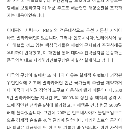
와 해적의 위협으로부터 민간선박을 보호하고 이들의 자유로운
항해를 보장하고자 미 해군 주도로 해군연합 해양순찰을 조직하
자는 내용이었습니다.
미태평양 사령부가 RMSI의 적용대상으로 우선 거론한 지역이
바로 말라카해협이었습니다. 그러나 인도네시아, 말레이시아 등
이 해협을 끼고 있는 핵심국가들은 해협의 군사화와 주권침해를
우려하여 반대했고, 이 해협을 통해 대다수 전략물자를 운송하는
중국의 반대로 지역해양안보구상은 사실상 실패하고 맙니다.
미국의 구상이 실패한 또 하나의 이유는 실제적 위협보다 과장된
위협인식에 기초해 말라카해협 인근 국가들의 주권을 제약하거
나 미국의 제해권 장악의 도구로 이용하려 했기 때문입니다. 200
5년 말라카해협을 지나간 6만 3000척의 상선 중 해적의 공격 시
도에 직면한 선박은 9척에 불과했고, 피해액은 건당 평균 5000달
러에 불과했습니다. 그런데 2005년 인도네시아가 불법조업으로
잃은 경제적 손실은 40억 달러에 달합니다. 테러리스트의 공격이
나 피랍은 지금까지 단 한 건도 기록된 바 없습니다. 이런 사실관