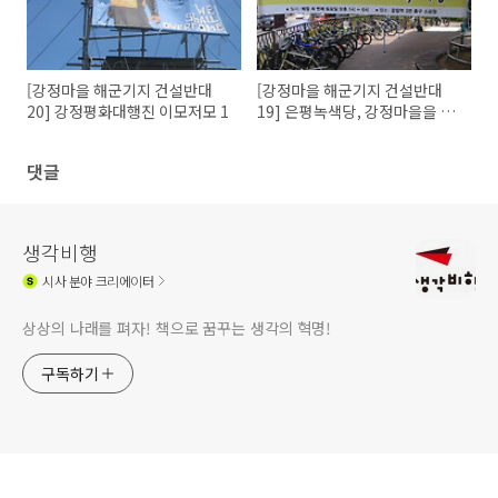
[강정마을 해군기지 건설반대
[강정마을 해군기지 건설반대
20] 강정평화대행진 이모저모 1
19] 은평녹색당, 강정마을을 알
리다
댓글
생각비행
시사
분야 크리에이터
상상의 나래를 펴자! 책으로 꿈꾸는 생각의 혁명!
구독하기