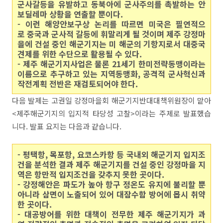
군사갈등을 유발하고 동북아에 군사주의를 촉발하는 안
보딜레마 상황을 연출할 뿐이다.
- 이런 해양안보구상 논리를 따르면 미국은 필연적으
로 중국과 군사적 갈등에 휘말리게 될 것이며 제주 강정마
을에 건설 중인 해군기지는 미 해군의 기항지로서 대중국
견제를 위한 수단으로 활용될 수 있다.
- 제주 해군기지사업은 물론 21세기 한미전략동맹이라는
이름으로 추구하고 있는 지역동맹화, 공격적 군사혁신과
작전계획 전반은 재검토되어야 한다.
다음 발제는 고권일 강정마을회 해군기지반대대책위원장이 맡아
<제주해군기지의 입지적 타당성 고찰>이라는 주제로 발표했습
니다. 발표 요지는 다음과 같습니다.
- 평택항, 목포항, 요코스카항 등 국내외 해군기지 입지조
건을 분석한 결과 제주 해군기지를 건설 중인 강정마을 지
역은 항만적 입지조건을 갖추지 못한 곳이다.
- 강정해안은 파도가 높아 항구 정온도 유지에 불리할 뿐
아니라 삼면이 노출되어 있어 대잠수함 방어에 몹시 취약
한 곳이다.
- 대공방어를 위한 대책이 전무한 제주 해군기지가 과