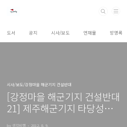
본문 바로가기
도서
공지
시사/보도
연재물
방명록
시사/보도/강정마을 해군기지 건설반대
[강정마을 해군기지 건설반대
21] 제주해군기지 타당성에
대한 국회 토론회 참관기
by 생각비행
2012. 8. 9.