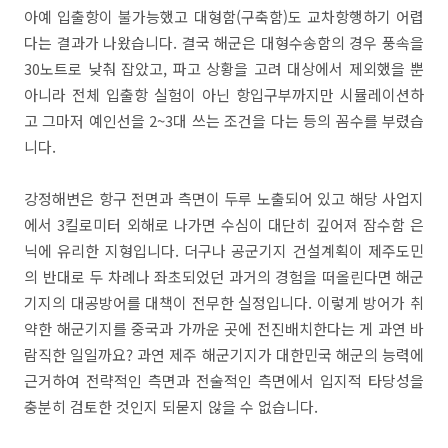
아예 입출항이 불가능했고 대형함(구축함)도 교차항행하기 어렵
다는 결과가 나왔습니다. 결국 해군은 대형수송함의 경우 풍속을
30노트로 낮춰 잡았고, 파고 상황을 고려 대상에서 제외했을 뿐
아니라 전체 입출항 실험이 아닌 항입구부까지만 시뮬레이션하
고 그마저 예인선을 2~3대 쓰는 조건을 다는 등의 꼼수를 부렸습
니다.
강정해변은 항구 전면과 측면이 두루 노출되어 있고 해당 사업지
에서 3킬로미터 외해로 나가면 수심이 대단히 깊어져 잠수함 은
닉에 유리한 지형입니다. 더구나 공군기지 건설계획이 제주도민
의 반대로 두 차례나 좌초되었던 과거의 경험을 떠올린다면 해군
기지의 대공방어를 대책이 전무한 실정입니다. 이렇게 방어가 취
약한 해군기지를 중국과 가까운 곳에 전진배치한다는 게 과연 바
람직한 일일까요? 과연 제주 해군기지가 대한민국 해군의 능력에
근거하여 전략적인 측면과 전술적인 측면에서 입지적 타당성을
충분히 검토한 것인지 되묻지 않을 수 없습니다.