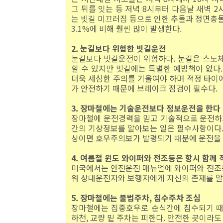
그 뒤를 잇는 등 저녁 8시부터 다음날 새벽 
는 빗길 미끄러짐 등으로 인한 추돌과 정면충돌 사
3.1%에 비해 훨씬 많이 발생한다.
2. 눈길보다 위험한 빗길운전
눈길보다 빗길운전이 위험하다. 눈길은 스노
할 수 있지만 빗길에는 특별한 예방책이 없다
더욱 세심한 주의를 기울여야 하며 적정 타이어
가 안전하기 때문에 브레이크 점검이 필수다.
3. 장마철에는 기술운전보다 정보운전을 한다
장마철에 운전경력을 믿고 기술적으로 운전하기
간의 기상정보를 알아보는 일은 필수사항이다. 
상이면 호우주의보가 발령되기 때문에 운전을 
4. 여름철 윈도 와이퍼와 전조등은 항시 함께
미국에서는 안전운전 매뉴얼에 와이퍼와 전조등
워 상대운전자와 보행자에게 자신의 존재를 알
5. 장마철에는 불법주차, 침수주차 조심
장마철에는 집중호우로 순식간에 침수되기 때문
하천, 교량 밑 주차는 피한다. 안전한 곳이라