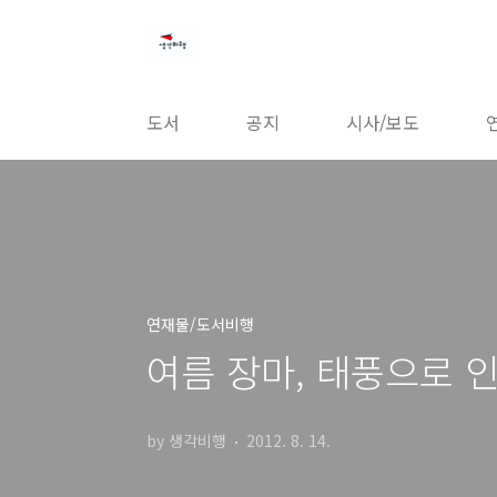
본문 바로가기
도서
공지
시사/보도
연재물/도서비행
여름 장마, 태풍으로 
by 생각비행
2012. 8. 14.