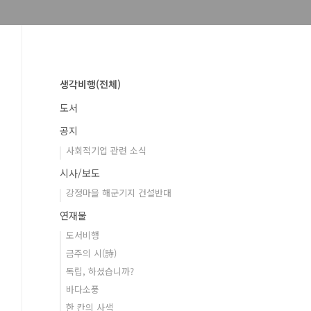
생각비행(전체)
도서
공지
사회적기업 관련 소식
시사/보도
강정마을 해군기지 건설반대
연재물
도서비행
금주의 시(詩)
독립, 하셨습니까?
바다소풍
한 칸의 사색