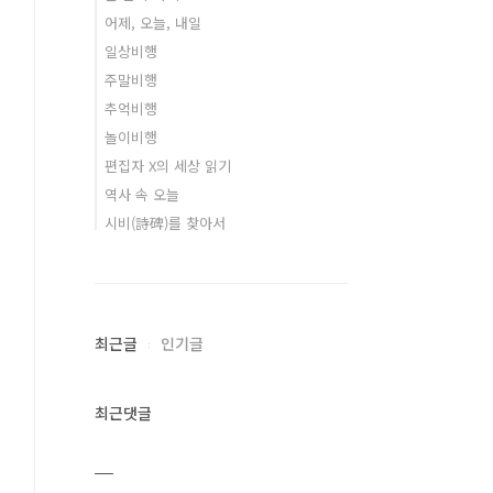
어제, 오늘, 내일
일상비행
주말비행
추억비행
놀이비행
편집자 X의 세상 읽기
역사 속 오늘
시비(詩碑)를 찾아서
최근글
인기글
최근댓글