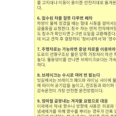
를 고지대나 이동이 용이한 안전지대로 옮겨둔
다.
6. 침수된 차를 잘못 다루면 폐차
차량이 물에 잠겼을 때는 절대 시동을 걸어서는
급출동을 요청한다. 침수 차는 먼저 전자제어
도 침수가 확인되면 2~3번 오일을 교환해준다.
데 비교 견적 후 결정하되 ‘정비내역서’와 ‘영
7. 주행차로는 가능하면 중앙 차로를 이용하라
도로의 선형구조상 물은 양쪽 가장자리 차선 
높다. 물웅덩이를 만나면 브레이크보다는 가속
하다.
8. 브레이크는 수시로 여러 번 밟는다
빗길에서는 브레이크 패드와 라이닝 사이에 물
에 타이어 공기압을 높이고, 전조등과 와이퍼 
감속운전이 가장 안전한 운전방법이다.
9. 장마철 곰팡내는 겨자물 요법으로 대응
미국에서 차내 향수나 방향제 사용은 피로와 
냄새제거를 위해 향수를 뿌리는 경우가 간혹 있