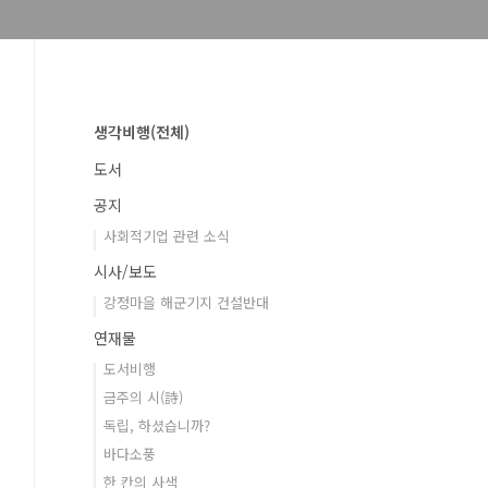
생각비행(전체)
도서
공지
사회적기업 관련 소식
시사/보도
강정마을 해군기지 건설반대
연재물
도서비행
금주의 시(詩)
독립, 하셨습니까?
바다소풍
한 칸의 사색