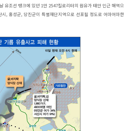
 유조선 탱크에 있던 1만 2547킬로리터의 원유가 태안 인근 해역으
서산시, 홍성군, 당진군이 특별재단지역으로 선포될 정도로 어마어마한