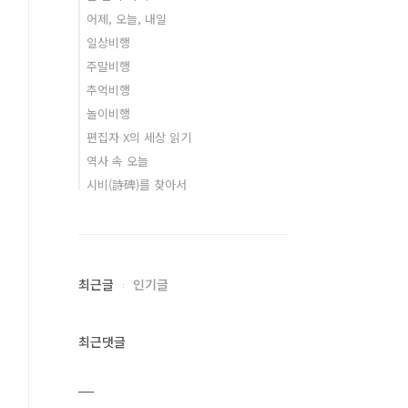
어제, 오늘, 내일
일상비행
주말비행
추억비행
놀이비행
편집자 X의 세상 읽기
역사 속 오늘
시비(詩碑)를 찾아서
최근글
인기글
최근댓글