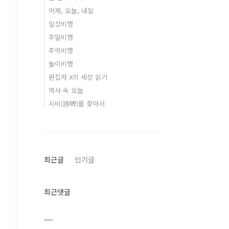
어제, 오늘, 내일
일상비행
주말비행
추억비행
놀이비행
편집자 X의 세상 읽기
역사 속 오늘
시비(詩碑)를 찾아서
최근글
인기글
최근댓글