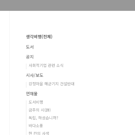
생각비행(전체)
도서
공지
사회적기업 관련 소식
시사/보도
강정마을 해군기지 건설반대
연재물
도서비행
금주의 시(詩)
독립, 하셨습니까?
바다소풍
한 칸의 사색