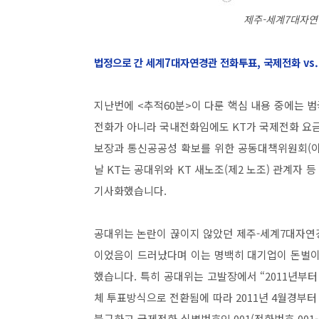
제주-세계7대자
법정으로 간 세계7대자연경관 전화투표, 국제전화 vs
지난번에 <추적60분>이 다룬 핵심 내용 중에는
전화가 아니라 국내전화임에도 KT가 국제전화 요금
보장과 통신공공성 확보를 위한 공동대책위원회(이하
날 KT는 공대위와 KT 새노조(제2 노조) 관계자 
기사화했습니다.
공대위는 논란이 끊이지 않았던 제주-세계7대자연
이었음이 드러났다며 이는 명백히 대기업이 돈벌이
했습니다. 특히 공대위는 고발장에서 “2011년부터
체 투표방식으로 전환됨에 따라 2011년 4월경부
불구하고 국제전화 식별번호인 001(전화번호 001-