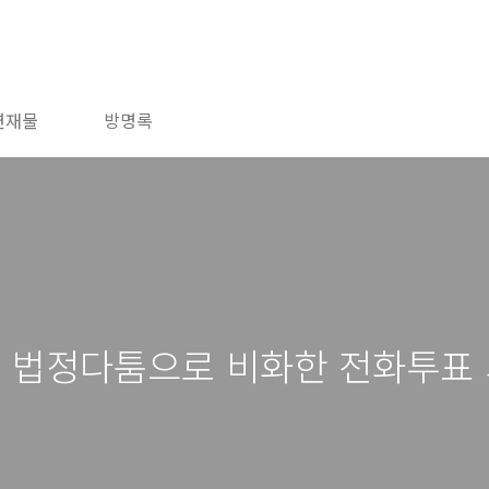
연재물
방명록
, 법정다툼으로 비화한 전화투표