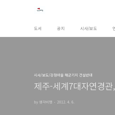
본문 바로가기
도서
공지
시사/보도
시사/보도/강정마을 해군기지 건설반대
제주-세계7대자연경관
by 생각비행
2012. 4. 6.