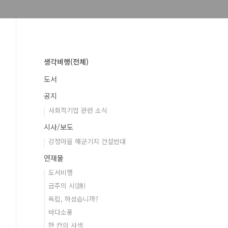
생각비행(전체)
도서
공지
사회적기업 관련 소식
시사/보도
강정마을 해군기지 건설반대
연재물
도서비행
금주의 시(詩)
독립, 하셨습니까?
바다소풍
한 칸의 사색