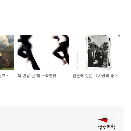
G20, 경찰은 시민이 헐크가 되길 바라나?
책 반납 안 해 구속영장
언론에 실린 《사랑의 승자》(2)