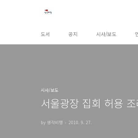
본문 바로가기
도서
공지
시사/보도
시사/보도
서울광장 집회 허용 조
by 생각비행
2010. 9. 27.