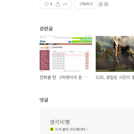
9
구독하기
관련글
전파를 탄 《허영이의 돈 버는 생활습관 39가지》
댓글
생각비행
시사
분야 크리에이터