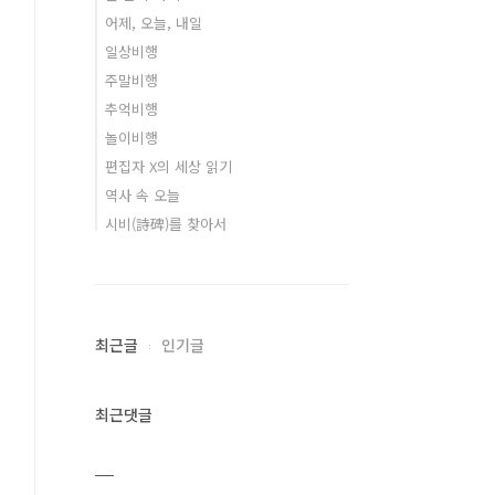
어제, 오늘, 내일
일상비행
주말비행
추억비행
놀이비행
편집자 X의 세상 읽기
역사 속 오늘
시비(詩碑)를 찾아서
최근글
인기글
최근댓글