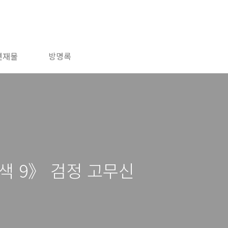
연재물
방명록
색 9》 검정 고무신