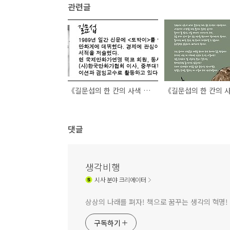
관련글
《길문섭의 한 칸의 사색 11》 언어폭력
댓글
생각비행
시사
분야 크리에이터
상상의 나래를 펴자! 책으로 꿈꾸는 생각의 혁명!
구독하기