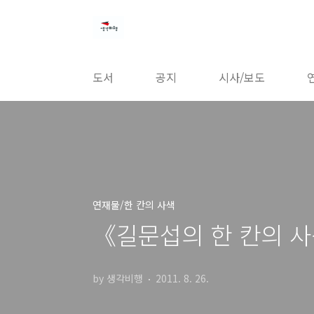
본문 바로가기
도서
공지
시사/보도
연재물/한 칸의 사색
《길문섭의 한 칸의 사
by 생각비행
2011. 8. 26.