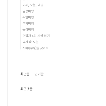
어제, 오늘, 내일
일상비행
주말비행
추억비행
놀이비행
편집자 X의 세상 읽기
역사 속 오늘
시비(詩碑)를 찾아서
최근글
인기글
최근댓글