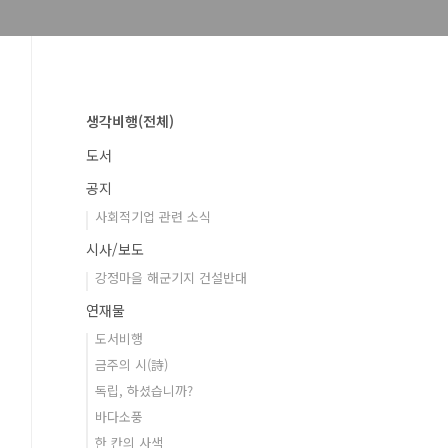
생각비행(전체)
도서
공지
사회적기업 관련 소식
시사/보도
강정마을 해군기지 건설반대
연재물
도서비행
금주의 시(詩)
독립, 하셨습니까?
바다소풍
한 칸의 사색