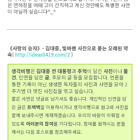
은 연하장을 여태 고이 간직하고 계신 것만해도 특별한 사연
이 아닐까 싶습니다^_^
《사랑의 승자》- 김대중, 빛바랜 사진으로 묻는 오래된 약
속
(
http://ideas0419.com/2
)
생각비행
은
김대중 전 대통령
과
추억
이 담긴
사진
이나
물
건
인연을 담은
글
추모의 글 등을 모집합니다
언론을
,
,
.
통한 기록이 아닌 생생한 독자들의 사진과 사연을 모아
2
주기엔 더 멋진 사진집을 엮고 싶습니다
.
짧은 사연은 댓글로 남기셔도 좋습니다
개인적인 인연을 담
.
은 글은
트랙백
을 이용하시거나 생각비행으로 원고와 사진을
함께 보내주시면 게재하겠습니다
우리의 바람이 이뤄질 수
.
있도록
여러분의 참여
를 기다립니다. 참여를 원하시는 분들
께서는 다음 포스트를 참조해주세요.