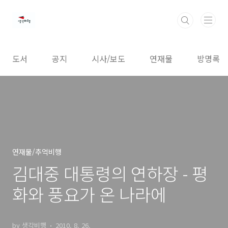
본문 바로가기
도서
공지
시사/보도
연재물
방명록
연재물/추억비행
김대중 대통령의 연하장 - 평
화와 풍요가 온 나라에
by 생각비행
2010. 8. 26.