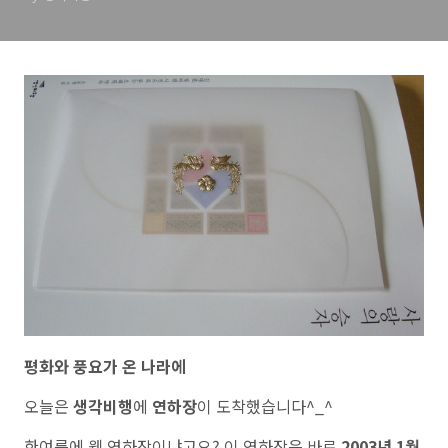
평화와 풍요가 온 나라에
오늘은
생각비행
에
연하장
이 도착했습니다^_^
한여름에 웬 연하장이냐고요? 이 연하장은 바로
2003년 1월