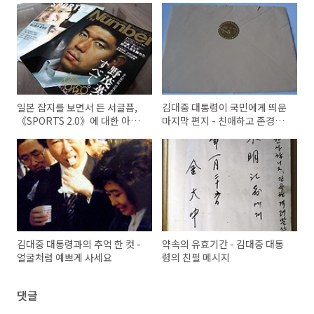
일본 잡지를 보면서 든 서글픔,
김대중 대통령이 국민에게 띄운
《SPORTS 2.0》에 대한 아쉬
마지막 편지 - 친애하고 존경하
움
는 국민 여러분께
김대중 대통령과의 추억 한 컷 -
약속의 유효기간 - 김대중 대통
얼굴처럼 예쁘게 사세요
령의 친필 메시지
댓글