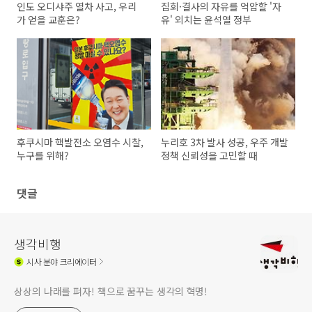
인도 오디샤주 열차 사고, 우리
집회·결사의 자유를 억압할 '자
가 얻을 교훈은?
유' 외치는 윤석열 정부
후쿠시마 핵발전소 오염수 시찰,
누리호 3차 발사 성공, 우주 개발
누구를 위해?
정책 신뢰성을 고민할 때
댓글
생각비행
시사
분야 크리에이터
상상의 나래를 펴자! 책으로 꿈꾸는 생각의 혁명!