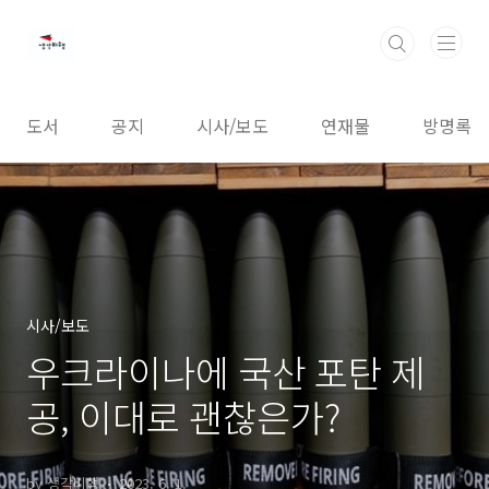
본문 바로가기
도서
공지
시사/보도
연재물
방명록
시사/보도
우크라이나에 국산 포탄 제
공, 이대로 괜찮은가?
by 생각비행
2023. 6. 1.