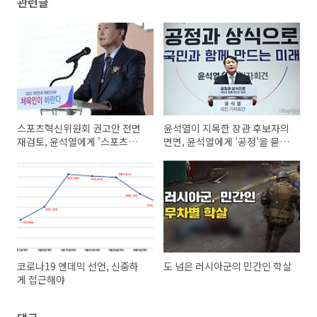
관련글
스포츠혁신위원회 권고안 전면
윤석열이 지목한 장관 후보자의
재검토, 윤석열에게 '스포츠인
면면, 윤석열에게 '공정'을 묻는
권'을 묻다
다
코로나19 엔데믹 선언, 신중하
도 넘은 러시아군의 민간인 학살
게 접근해야