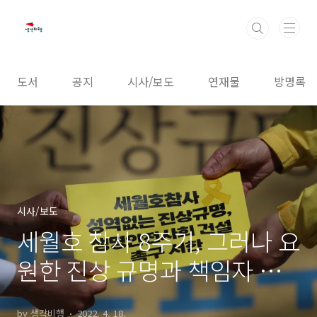
본문 바로가기
도서
공지
시사/보도
연재물
방명록
시사/보도
세월호 참사 8주기, 그러나 요
원한 진상 규명과 책임자 처
벌
by 생각비행
2022. 4. 18.