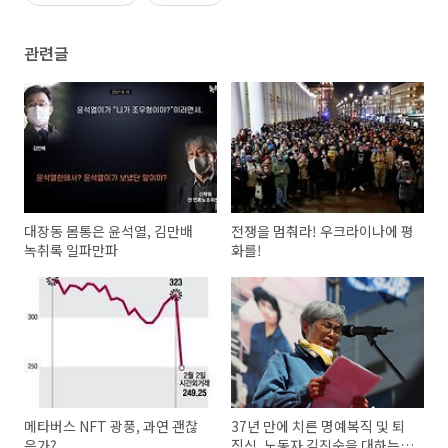
관련글
대장동 몸통은 윤석열, 김만배
전쟁을 멈춰라! 우크라이나에 평
녹취록 일파만파
화를!
메타버스 NFT 광풍, 과연 괜찮
37년 만에 치른 명예복직 및 퇴
은가?
직식, 노동자 김진숙을 대하는