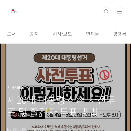
본문 바로가기
도서
공지
시사/보도
연재물
방명록
시사/보도
제20대 대통령 선거 사전투
표 및 확진자 투표 방법
by 생각비행
2022. 3. 3.