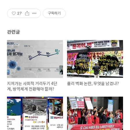
27
구독하기
관련글
지쳐가는 사회적 거리두기 4단
쥴리 벽화 논란, 무엇을 남겼나?
계, 방역체계 전환해야 할까?