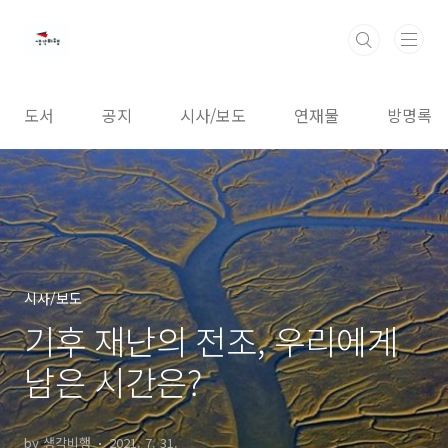
본문 바로가기
도서
공지
시사/보도
연재물
방명록
시사/보도
기후 재난의 전조, 우리에게
남은 시간은?
by 생각비행
2021. 7. 31.