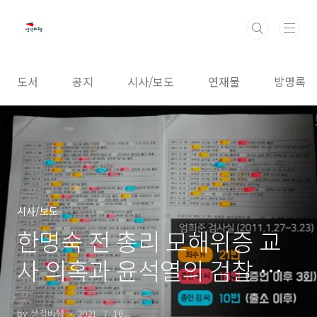
본문 바로가기
도서
공지
시사/보도
연재물
방명록
시사/보도
한명숙 전 총리 모해위증 교
사 의혹과 윤석열의 검찰 제
식구 감싸기
by 생각비행
2021. 7. 16.