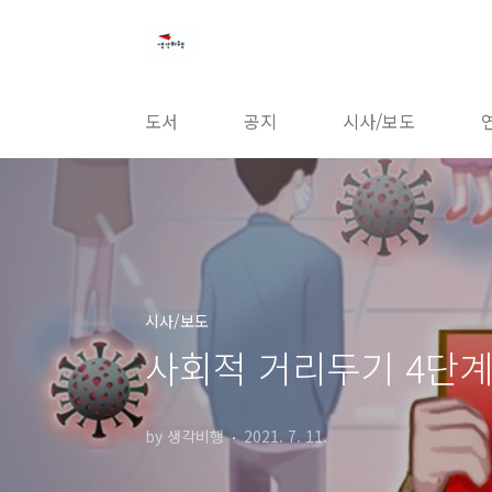
본문 바로가기
도서
공지
시사/보도
시사/보도
사회적 거리두기 4단계
by 생각비행
2021. 7. 11.