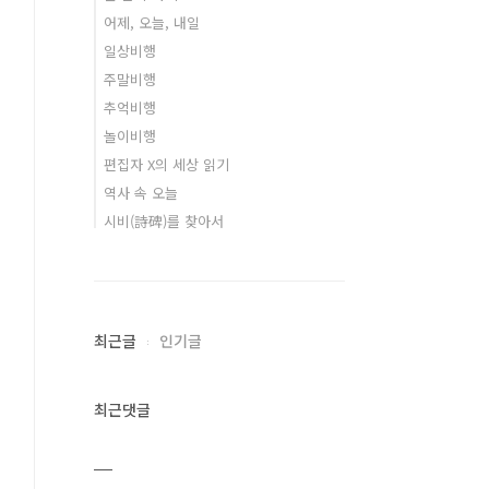
어제, 오늘, 내일
일상비행
주말비행
추억비행
놀이비행
편집자 X의 세상 읽기
역사 속 오늘
시비(詩碑)를 찾아서
최근글
인기글
최근댓글