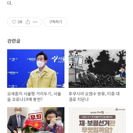
다.
28
구독하기
관련글
오세훈의 서울형 거리두기, 서울
후쿠시마 오염수 방류, 미중 대
을 코로나19에 봉헌?
결로 치닫나