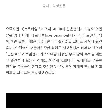
출처 - 경향신문
오죽하면 《뉴욕타임스》조차 20~30대 젊은층에게 여당이 외면
받은 것에 대해 '내로남불(naeronambul·내가 하면 로맨스, 남
이 하면 불륜)' 때문이라는 한국어 줄임말을 그대로 가져다 썼겠
습니까? 김영호 더불어민주당 의원은 재보궐선거 참패와 관련해
"근본적으로 보궐선거 귀책사유를 제공한 우리 당이 후보를 내는
그 순간부터 오늘의 참패는 예견돼 있었다"며 원래대로 무공천
원칙을 복원해야 한다고 주장했습니다. 선거 참패의 책임을 지고
민주당 지도부는 총사퇴했습니다.