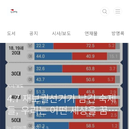
본문 바로가기
도서
공지
시사/보도
연재물
방명록
시사/보도
4.7 재보궐선거가 남긴 숙제
들, 우리는 어떤 세상을 꿈꾸
며 투표했는가?
by 생각비행
2021. 4. 9.