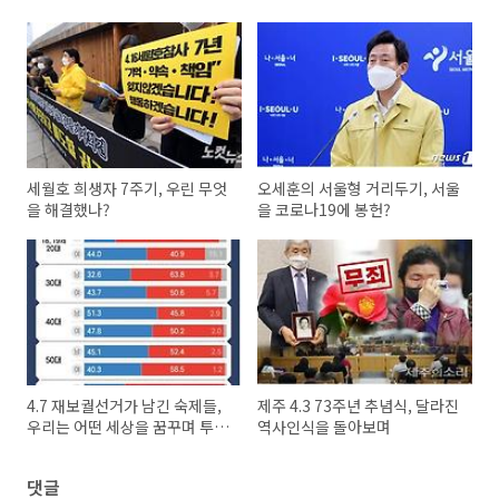
세월호 희생자 7주기, 우린 무엇
오세훈의 서울형 거리두기, 서울
을 해결했나?
을 코로나19에 봉헌?
4.7 재보궐선거가 남긴 숙제들,
제주 4.3 73주년 추념식, 달라진
우리는 어떤 세상을 꿈꾸며 투표
역사인식을 돌아보며
했는가?
댓글