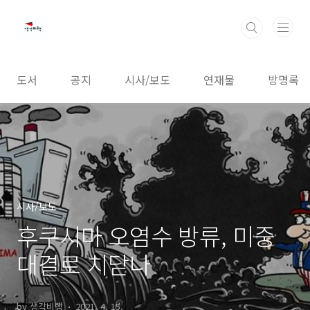
본문 바로가기
도서
공지
시사/보도
연재물
방명록
시사/보도
후쿠시마 오염수 방류, 미중
대결로 치닫나
by 생각비행
2021. 4. 15.