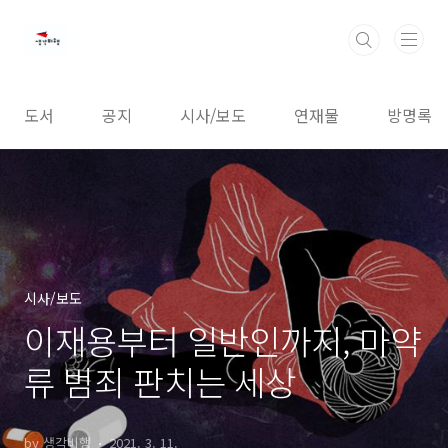
본문 바로가기
도서
공지
시사/보도
연재물
방명록
시사/보도
이재용부터 일반인까지, 마약
류 범죄 판치는 세상
by 생각비행
2021. 3. 11.