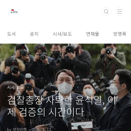
본문 바로가기
도서
공지
시사/보도
연재물
방명록
시사/보도
검찰총장 사퇴한 윤석열, 이
제 검증의 시간이다
by 생각비행
2021. 3. 12.