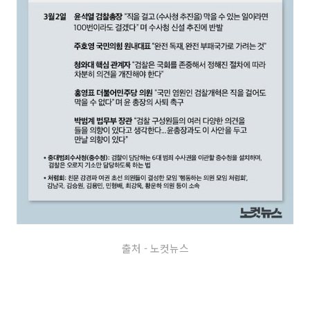
출처 - 노컷뉴스