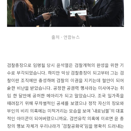
출처 - 연합뉴스
검찰총장으로 임명될 당시 윤석열은 검찰개혁의 완성을 위한 기
수로 부각되었습니다. 하지만 막상 검찰총장이 되고부터 그는 검
찰이란 조직에만 충성하며 검찰의 이권을 지키는데 혈안이 되어
숱한 비난을 받았습니다. 공정한 공권력 행사라는 미사여구는 취
임 한 달만에 공허한 메아리가 되고 말았습니다. 조국 일가족을
때려잡기 위해 무차별적인 공세를 보였으나 정작 자신의 장모와
부인의 비리 의혹에는 미적거리는 모습을 보여 '내로남불'의 대표
적인 아이콘이 되어버렸으니까요. 검언유착 의혹에 이르면 윤 총
장의 행보 자체가 우리나라가 '검찰공화국'임을 명확히 드러내는