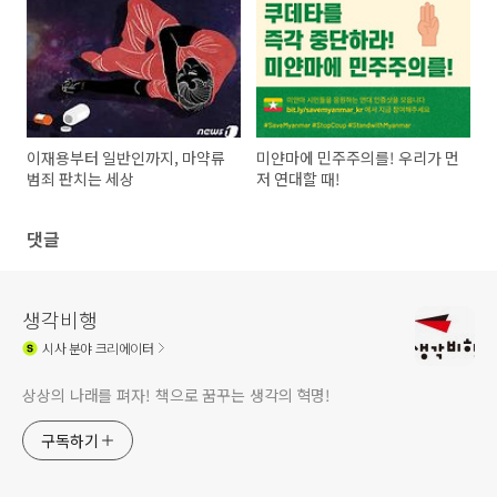
이재용부터 일반인까지, 마약류
미얀마에 민주주의를! 우리가 먼
범죄 판치는 세상
저 연대할 때!
댓글
생각비행
시사
분야 크리에이터
상상의 나래를 펴자! 책으로 꿈꾸는 생각의 혁명!
구독하기