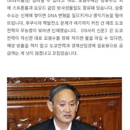
(트라이튬)는 걸러낼 수 없다고 하죠. 오염수에는 삼중수소 외
에 스트론튬과 요오드 같은 방사성물질도 함유돼 있습니다. 삼중
수소는 신체에 쌓이면 DNA 변형을 일으키거나 생식기능을 떨어
뜨립니다. 후쿠시마 핵발전소 문제가 여기까지 커진 건 애초 도쿄
전력의 무능함이 빚어낸 인재였습니다. 《아사히 신문》은 도쿄
전력이 자신한 대로 오염수를 정화 처리한 물을 마실 수 있다면,
해양 방출을 하지 말고 도쿄전력과 경제산업성에 음료용으로 공
급하는 게 낫지 않겠냐고 꼬집었습니다.