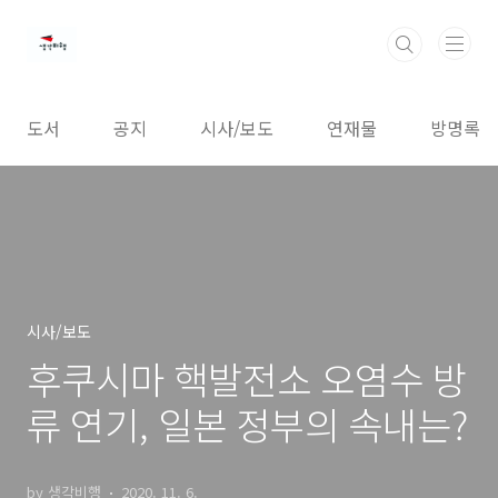
본문 바로가기
도서
공지
시사/보도
연재물
방명록
시사/보도
후쿠시마 핵발전소 오염수 방
류 연기, 일본 정부의 속내는?
by 생각비행
2020. 11. 6.