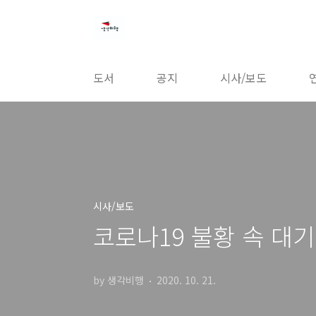
본문 바로가기
도서
공지
시사/보도
시사/보도
코로나19 불황 속 대
by 생각비행
2020. 10. 21.