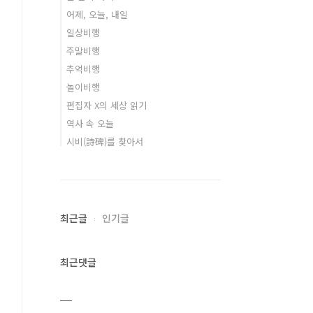
어제, 오늘, 내일
일상비행
주말비행
추억비행
놀이비행
편집자 X의 세상 읽기
역사 속 오늘
시비(詩碑)를 찾아서
최근글
인기글
최근댓글