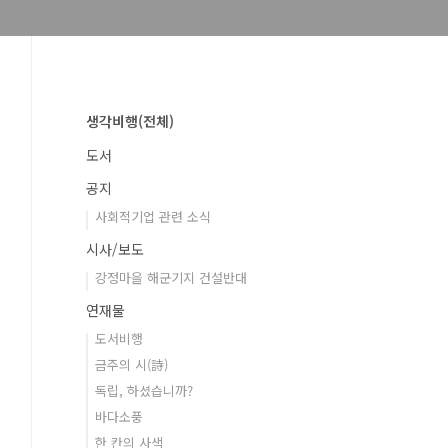
생각비행(전체)
도서
공지
사회적기업 관련 소식
시사/보도
강정마을 해군기지 건설반대
연재물
도서비행
금주의 시(詩)
독립, 하셨습니까?
바다소풍
한 칸의 사색