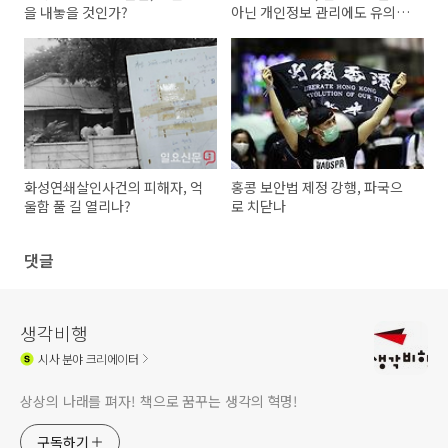
을 내놓을 것인가?
아닌 개인정보 관리에도 유의해
야
화성연쇄살인사건의 피해자, 억
홍콩 보안법 제정 강행, 파국으
울함 풀 길 열리나?
로 치닫나
댓글
생각비행
시사
분야 크리에이터
상상의 나래를 펴자! 책으로 꿈꾸는 생각의 혁명!
구독하기