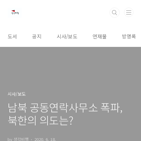
본문 바로가기
도서
공지
시사/보도
연재물
방명록
시사/보도
남북 공동연락사무소 폭파,
북한의 의도는?
by 생각비행
2020. 6. 18.