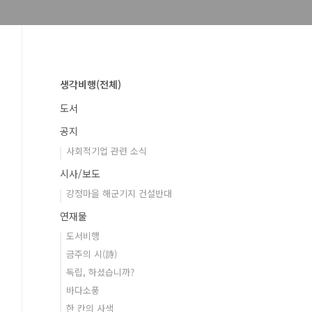
생각비행(전체)
도서
공지
사회적기업 관련 소식
시사/보도
강정마을 해군기지 건설반대
연재물
도서비행
금주의 시(詩)
독립, 하셨습니까?
바다소풍
한 칸의 사색