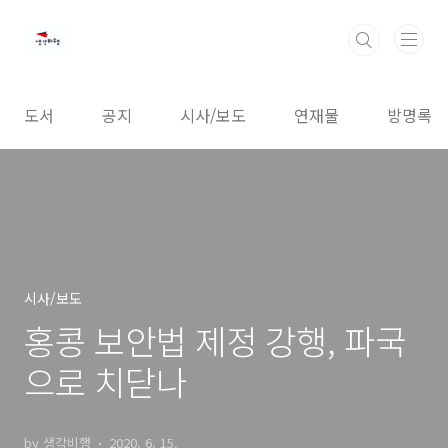
본문 바로가기
도서
공지
시사/보도
연재물
방명록
시사/보도
홍콩 보안법 제정 강행, 파국
으로 치닫나
by 생각비행
2020. 6. 15.