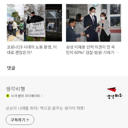
코로나19 시대의 노동 환경, 이
삼성 이재용 선처 의견이 전 국
대로 괜찮은가?
민의 60%? 검찰-법원-기레기의
짝짜꿍
댓글
생각비행
시사
분야 크리에이터
상상의 나래를 펴자! 책으로 꿈꾸는 생각의 혁명!
구독하기