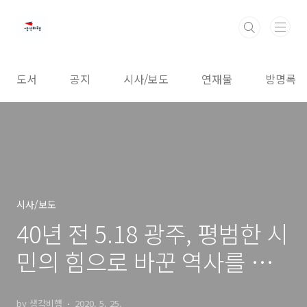
본문 바로가기
도서
공지
시사/보도
연재물
방명록
시사/보도
40년 전 5.18 광주, 평범한 시
민의 힘으로 바꾼 역사를 잊
지 않도록!
by 생각비행
2020. 5. 25.