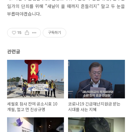
일가의 단죄를 위해 "새날이 올 때까지 흔들리지" 말고 두 눈을
부릅떠야겠습니다.
15
구독하기
관련글
세월호 참사 잔여 공소시효 10
코로나19 긴급재난지원금 받는
개월, 멀고 먼 진상규명
시대를 사는 지혜