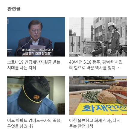
관련글
코로나19 긴급재난지원금 받는
40년 전 5.18 광주, 평범한 시민
시대를 사는 지혜
의 힘으로 바꾼 역사를 잊지 않
도록!
어느 아파트 경비노동자의 죽음,
이천 물류창고 화재 참사, 다시
무엇을 남겼나?
묻는 안전대책