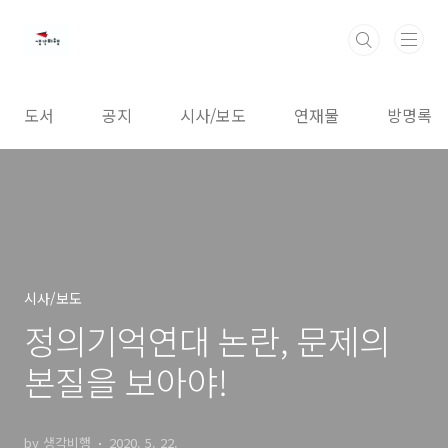
본문 바로가기
도서
공지
시사/보도
연재물
방명록
시사/보도
정의기억연대 논란, 문제의
본질을 보아야!
by 생각비행
2020. 5. 22.