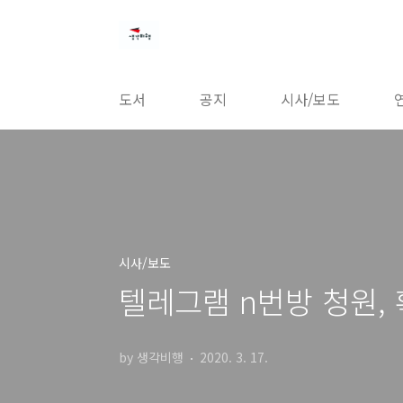
본문 바로가기
도서
공지
시사/보도
시사/보도
텔레그램 n번방 청원,
by 생각비행
2020. 3. 17.