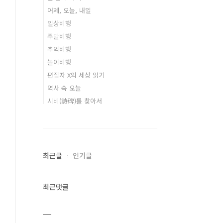
어제, 오늘, 내일
일상비행
주말비행
추억비행
놀이비행
편집자 X의 세상 읽기
역사 속 오늘
시비(詩碑)를 찾아서
최근글
인기글
최근댓글