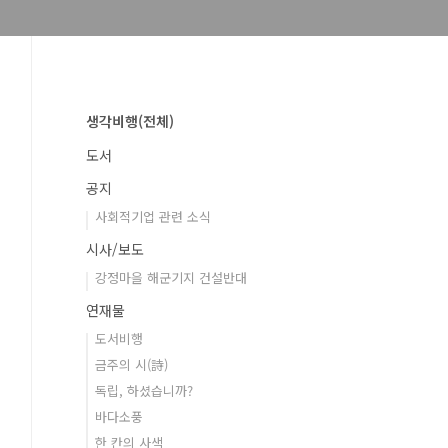
생각비행(전체)
도서
공지
사회적기업 관련 소식
시사/보도
강정마을 해군기지 건설반대
연재물
도서비행
금주의 시(詩)
독립, 하셨습니까?
바다소풍
한 칸의 사색