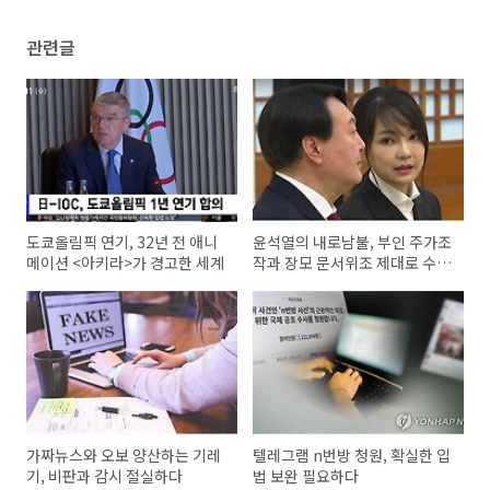
관련글
도쿄올림픽 연기, 32년 전 애니
윤석열의 내로남불, 부인 주가조
메이션 <아키라>가 경고한 세계
작과 장모 문서위조 제대로 수사
하라
가짜뉴스와 오보 양산하는 기레
텔레그램 n번방 청원, 확실한 입
기, 비판과 감시 절실하다
법 보완 필요하다