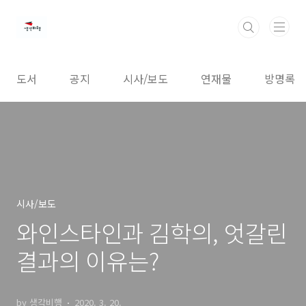
본문 바로가기
도서
공지
시사/보도
연재물
방명록
시사/보도
와인스타인과 김학의, 엇갈린
결과의 이유는?
by 생각비행
2020. 3. 20.