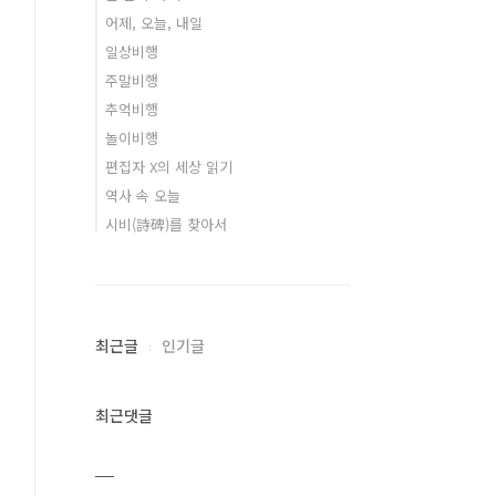
어제, 오늘, 내일
일상비행
주말비행
추억비행
놀이비행
편집자 X의 세상 읽기
역사 속 오늘
시비(詩碑)를 찾아서
최근글
인기글
최근댓글