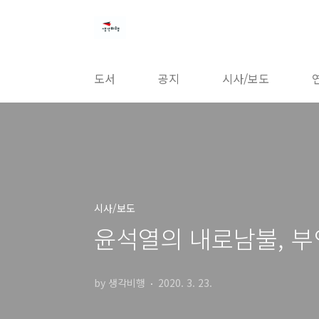
본문 바로가기
도서
공지
시사/보도
시사/보도
윤석열의 내로남불, 부
by 생각비행
2020. 3. 23.