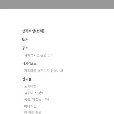
생각비행(전체)
도서
공지
사회적기업 관련 소식
시사/보도
강정마을 해군기지 건설반대
연재물
도서비행
금주의 시(詩)
독립, 하셨습니까?
바다소풍
한 칸의 사색