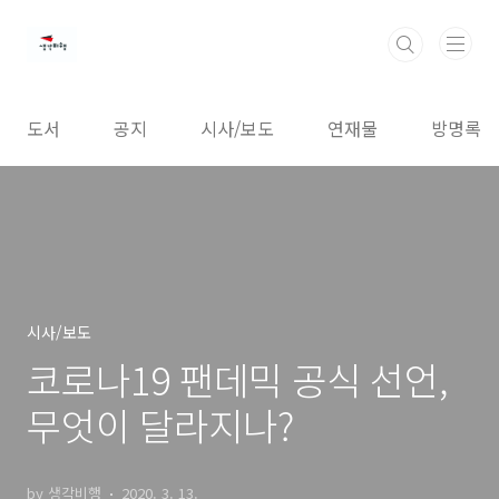
본문 바로가기
도서
공지
시사/보도
연재물
방명록
시사/보도
코로나19 팬데믹 공식 선언,
무엇이 달라지나?
by 생각비행
2020. 3. 13.