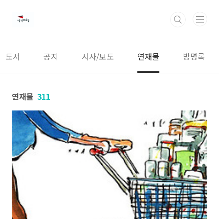
본문 바로가기
도서
공지
시사/보도
연재물
방명록
연재물
311