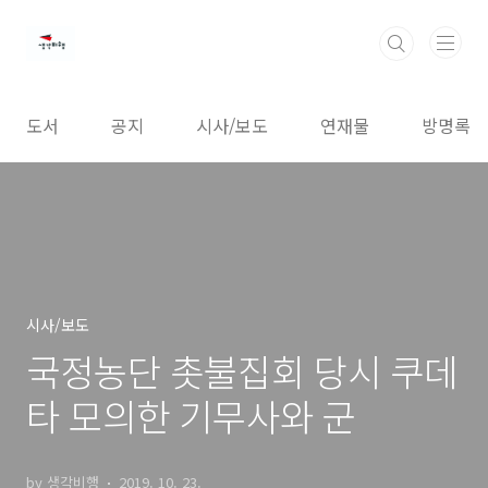
본문 바로가기
도서
공지
시사/보도
연재물
방명록
시사/보도
국정농단 촛불집회 당시 쿠데
타 모의한 기무사와 군
by 생각비행
2019. 10. 23.