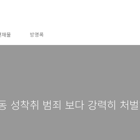
연재물
방명록
동 성착취 범죄 보다 강력히 처벌