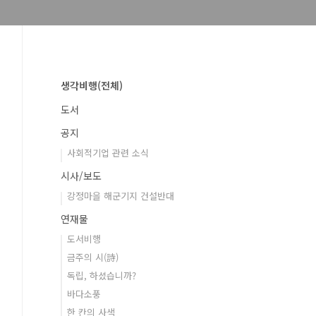
생각비행(전체)
도서
공지
사회적기업 관련 소식
시사/보도
강정마을 해군기지 건설반대
연재물
도서비행
금주의 시(詩)
독립, 하셨습니까?
바다소풍
한 칸의 사색