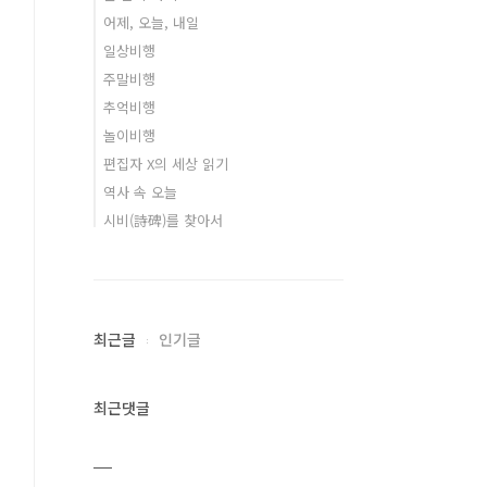
어제, 오늘, 내일
일상비행
주말비행
추억비행
놀이비행
편집자 X의 세상 읽기
역사 속 오늘
시비(詩碑)를 찾아서
최근글
인기글
최근댓글