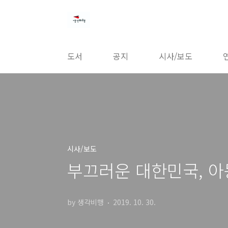
본문 바로가기
도서
공지
시사/보도
시사/보도
부끄러운 대한민국, 아
by 생각비행
2019. 10. 30.