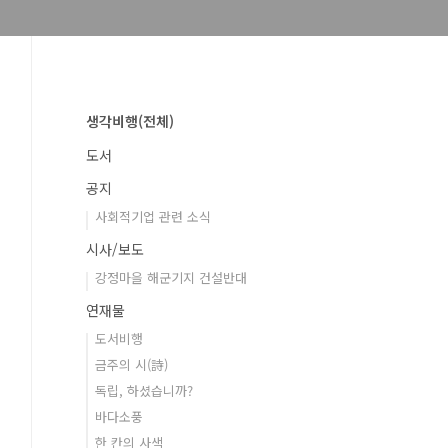
생각비행(전체)
도서
공지
사회적기업 관련 소식
시사/보도
강정마을 해군기지 건설반대
연재물
도서비행
금주의 시(詩)
독립, 하셨습니까?
바다소풍
한 칸의 사색