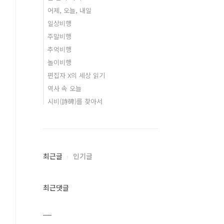
어제, 오늘, 내일
일상비행
주말비행
추억비행
놀이비행
편집자 X의 세상 읽기
역사 속 오늘
시비(詩碑)를 찾아서
최근글
인기글
최근댓글