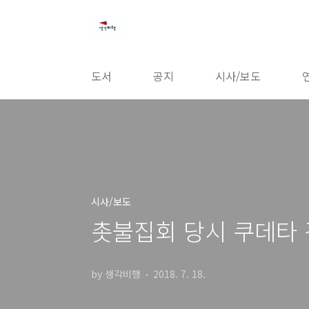
본문 바로가기
도서
공지
시사/보도
시사/보도
촛불집회 당시 쿠데타 
by 생각비행
2018. 7. 18.