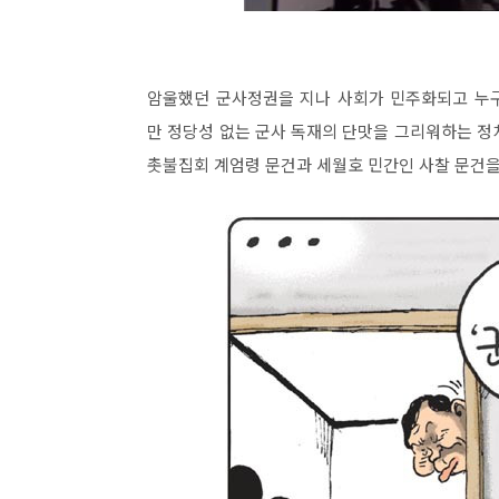
암울했던 군사정권을 지나 사회가 민주화되고 누구
만 정당성 없는 군사 독재의 단맛을 그리워하는 정
촛불집회 계엄령 문건과 세월호 민간인 사찰 문건을