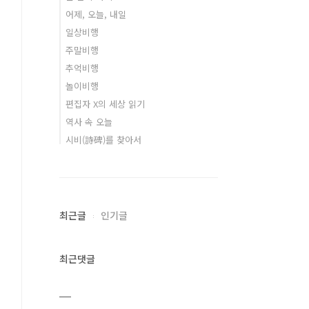
어제, 오늘, 내일
일상비행
주말비행
추억비행
놀이비행
편집자 X의 세상 읽기
역사 속 오늘
시비(詩碑)를 찾아서
최근글
인기글
최근댓글