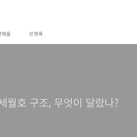
연재물
방명록
세월호 구조, 무엇이 달랐나?