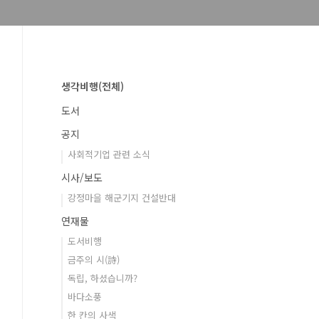
생각비행(전체)
도서
공지
사회적기업 관련 소식
시사/보도
강정마을 해군기지 건설반대
연재물
도서비행
금주의 시(詩)
독립, 하셨습니까?
바다소풍
한 칸의 사색